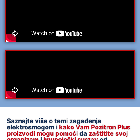
Saznajte više o temi zagađenja
elektrosmogom i
kako Vam Pozitron Plus
proizvodi mogu pomoći
da
zaštitite svoj
organizam
i
imunološki sustav
od