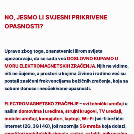
NO, JESMO LI SVJESNI PRIKRIVENE
OPASNOSTI?
Upravo zbog toga, znanstvenici širom svijeta
upozoravaju, da se sada već
DOSLOVNO KUPAMO U
MORU ELEKTROMAGNETSKIH ZRAČENJA
. Njih ne vidimo,
niti ne čujemo, a prostori u kojima živimo i radimo već su
postali zasićeni frekvencijama bežičnih zračenja, koja sa
sobom donose i neočekivane opasnosti.
ELECTROMAGNETSKO ZRAČENJE
–
svi tehnički uređaji
u
našim
domovima
i
uredima
,
strujni krugovi
,
TV uređaji
,
mobilni
uređaji
,
kompjuteri
,
laptopi
,
Wi-Fi
(wi-fi bežični
internet (2G, 3G i 4G), još razornija
5G mreža
koja dolazi,
repetitori mobitelskih signala
,
radari
,
sateliti
,
mikrovalne