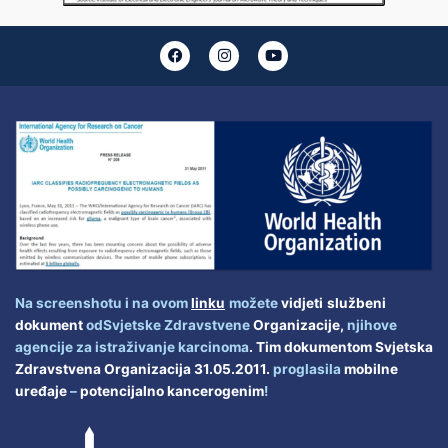
F
I
Y
a
n
o
c
s
u
e
t
t
b
a
u
o
g
b
o
r
e
k
a
m
Na screenshotu i na ovom
linku
možete
vidjeti
službeni
dokument
od
Svjetske Zdravstvene
Organizacije
,
njihove
agencije za istraživanje karcinoma
.
Tim dokumentom
Svjetska
Zdravstvena Organizacija 31.05.2011.
proglasila
mobilne
uređaje
–
potencijalno kancerogenim
!