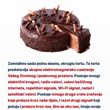
Zamislimo sada jednu slasnu, okruglu tortu. Ta torta
predstavlja
ukupno elektromagnetsko zasićenje
Vašeg životnog i poslovnog prostora
. Postoje mnogi
električni krugovi
,
radio valovi
,
valovi bežičnog
interneta
,
repetitori signala
,
Wi
–
Fi
signal
,
radari
i
satelitski valovi
. Postoje
mnoge druge vrste zračenja
koje prolaze kroz naše tijelo
, i
razni drugi signali
koji
putuju i
prolaze kroz nas
,
šire se oko nas
, imaju svoje