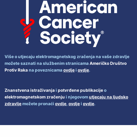
Više o utjecaju elektromagnetskog zračenja na vaše zdravlje
možete saznati na službenim stranicama
Američko Društvo
Protiv Raka
na poveznicama
ovdje
i
ovdje
.
Znanstvena istraživanja
i
potvrđene publikacije
o
elektromagnetskom zračenju
i njegovom
utjecaju na ljudsko
zdravlje
možete pronaći
ovdje
,
ovdje
i
ovdje
.