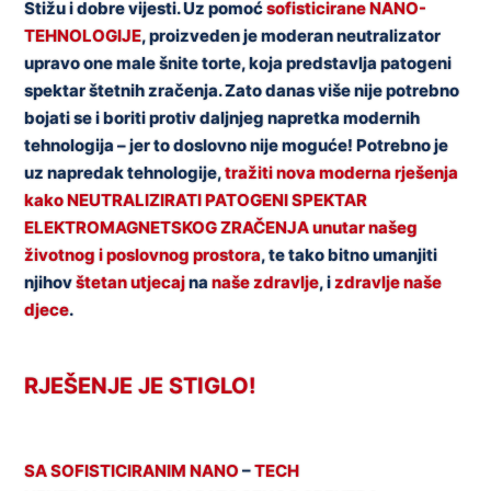
Stižu i dobre vijesti. Uz pomoć
sofisticirane NANO-
TEHNOLOGIJE
, proizveden je moderan neutralizator
upravo one male šnite torte, koja predstavlja patogeni
spektar štetnih zračenja. Zato danas više nije potrebno
bojati se i boriti protiv daljnjeg napretka modernih
tehnologija – jer to doslovno nije moguće! Potrebno je
uz napredak tehnologije,
tražiti nova moderna rješenja
kako NEUTRALIZIRATI PATOGENI SPEKTAR
ELEKTROMAGNETSKOG ZRAČENJA unutar našeg
životnog i poslovnog prostora
, te tako bitno umanjiti
njihov
štetan utjecaj
na
naše zdravlje
, i
zdravlje naše
djece
.
RJEŠENJE JE STIGLO!
SA SOFISTICIRANIM NANO
–
TECH