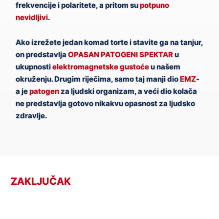
frekvencije i polaritete, a pritom su
potpuno
nevidljivi
.
Ako izrežete jedan komad torte i stavite ga na tanjur,
on predstavlja
OPASAN PATOGENI SPEKTAR
u
ukupnosti
elektromagnetske gustoće
u našem
okruženju. Drugim riječima, samo taj manji dio
EMZ
-
a je
patogen
za ljudski organizam, a veći dio kolača
ne predstavlja gotovo nikakvu opasnost za ljudsko
zdravlje.
ZAKLJUČAK