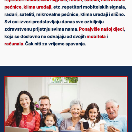
pećnice
,
klima uređaji
, etc. repetitori mobitelskih signala,
radari, sateliti, mikrovalne pećnice, klima uređaji i slično.
Svi ovi izvori predstavljaju danas sve ozbiljniju
zdravstvenu prijetnju svima nama.
Ponajviše našoj djeci
,
koja se doslovno ne odvajaju od svojih
mobitela
i
računala
. Čak niti za vrijeme spavanja.