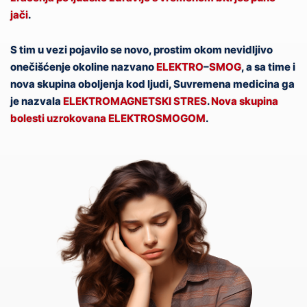
jači
.
S tim u vezi pojavilo se novo, prostim okom nevidljivo
onečišćenje okoline nazvano
ELEKTRO
–
SMOG
, a sa time i
nova skupina oboljenja kod ljudi, Suvremena medicina ga
je nazvala
ELEKTROMAGNETSKI STRES
.
Nova skupina
bolesti uzrokovana
ELEKTRO
SMOGOM
.