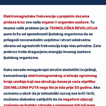
Elektromagnetske frekvencije u prejakim dozama
prolaze
kroz
sve naše
organe
i
i organske sustave.
Tu
imamo velik problem jer je
TEHNOLOŠKA REVOLUCIJA
puno brža od sposobnosti ljudskog organizma da se
prilagodi novonastalim uvjetima i stvori adekvatnu
obranu od agresivnih frekvencija koje nisu prirodne. Zato
prebrzo troše dragocjenu energiju imunog sustava
ljudskog organizma.
Kako navode mnogobrojni stručni statistički izvještaji,
koncentracija
elektromagnetskog zračenja ogromnog
broja uređaja koji nas okružuju danas je veća otprilike
200 MILIJUNA PUTA nego što je bila prije 50 godina
. Ako
uzmemo u obzir da je tehnološki razvoj sve brži i brži,
možemo slobodno zaključiti da će
negativni utjecaji
zračenja po ljudsko zdravlje s vremenom
biti još puno