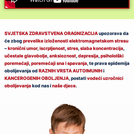
SVJETSKA ZDRAVSTVENA ORAGNIZACIJA
upozorava da
će zbog
prevelike izloženosti elektromagnetskom stresu
–
kronični umor
,
iscrpljenost
,
stres
,
slaba koncentracija
,
učestale glavobolje
,
anksioznost
,
depresija
,
psihololški
poremećaji
,
poremećaji sna i spavanja
, te prava epidemija
obolijevanja od
RAZNIH VRSTA AUTOIMUNIH
i
KANCEROGENIH OBOLJENJA
, postati
vodeći uzročnici
obolijevanja
kod nas i
naše djece
.