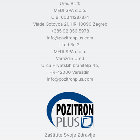
Ured Br. 1:
MEDI SPA d.o.o.
OIB: 60341287874
Vlade Gotovca 21, HR-10090 Zagreb
+385 92 356 5978
info@pozitronplus.com
Ured Br. 2:
MEDI SPA d.o.o.
Varaždin Ured
Ulica Hrvatskih branitelja 4b,
HR-42000 Varaždin,
info@pozitronplus.com
Zaštitite Svoje Zdravlje